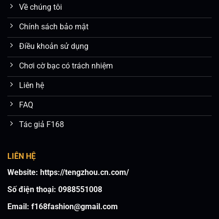
Về chúng tôi
Chính sách bảo mật
Điều khoản sử dụng
Chơi cờ bạc có trách nhiệm
Liên hệ
FAQ
Tác giả F168
LIÊN HỆ
Website:
https://tengzhou.cn.com/
Số điện thoại:
0988551008
Email:
f168fashion@gmail.com