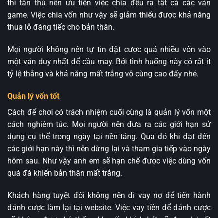
thì tân thủ nên ưu tiên việc chia đều ra tất cả các ván
game. Việc chia vốn như vậy sẽ giảm thiểu được khả năng
thua lỗ đáng tiếc cho bản thân.
Mọi người không nên tự tin đặt cược quá nhiều vốn vào
một ván duy nhất để cầu may. Bởi tình huống này có rất ít
tỷ lệ thắng và khả năng mất trắng vô cùng cao đấy nhé.
Quản lý vốn tốt
Cách để chơi có trách nhiệm cuối cùng là quản lý vốn một
cách nghiêm túc. Mọi người nên đưa ra các giới hạn sử
dụng cụ thể trong ngày tại nền tảng. Qua đó khi đạt đến
các giới hạn này thì nên dừng lại và tham gia tiếp vào ngày
hôm sau. Như vậy anh em sẽ hạn chế được việc dùng vốn
quá đà khiến bản thân mất trắng.
Khách hàng tuyệt đối không nên đi vay nợ để tiến hành
đánh cược làm lại tại website. Việc vay tiền để đánh cược