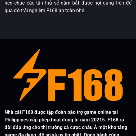
nên chúc các tân thủ sẽ nắm bắt được nội dung trên để
qua đó trải nghiệm F168 an toàn nhé.
Nhà cái F168 được tập đoàn bảo trợ game online tại
Philippines cấp phép hoạt động từ năm 20215. F168 ra
đời đáp ứng cho thị trường cá cược châu Á một kho tảng
game đa dạng, đồ sợ và uy tín nhất. Đồng hành cùng