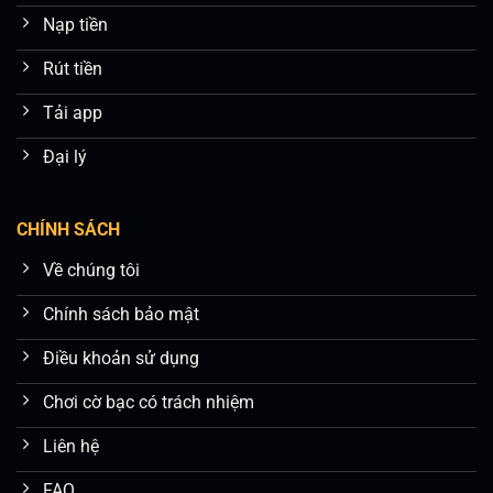
Nạp tiền
Rút tiền
Tải app
Đại lý
CHÍNH SÁCH
Về chúng tôi
Chính sách bảo mật
Điều khoản sử dụng
Chơi cờ bạc có trách nhiệm
Liên hệ
FAQ