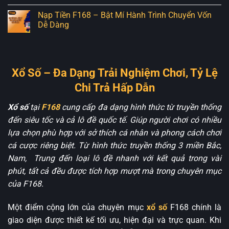
Nạp Tiền F168 – Bật Mí Hành Trình Chuyển Vốn
Dễ Dàng
Xổ Số – Đa Dạng Trải Nghiệm Chơi, Tỷ Lệ
Chi Trả Hấp Dẫn
Xổ số
tại
F168
cung cấp đa dạng hình thức từ truyền thống
đến siêu tốc và cả lô đề quốc tế. Giúp người chơi có nhiều
lựa chọn phù hợp với sở thích cá nhân và phong cách chơi
cá cược riêng biệt. Từ hình thức truyền thống 3 miền Bắc,
Nam, Trung đến loại lô đề nhanh với kết quả trong vài
phút, tất cả đều được tích hợp mượt mà trong chuyên mục
của F168.
Một điểm cộng lớn của chuyên mục
xổ số
F168 chính là
giao diện được thiết kế tối ưu, hiện đại và trực quan. Khi