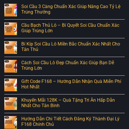
Soi Cầu 3 Càng Chuẩn Xác Giúp Nâng Cao Tỷ Lệ
Trúng Thưởng
Cầu Bạch Thủ Lô – Bí Quyết Soi Cầu Chuẩn Xác
Giúp Trúng Lớn
Bí Kíp Soi Cầu Lô Miền Bắc Chuẩn Xác Nhất Cho
Tân Thủ
Cách Soi Cầu Lô Đẹp Chuẩn Xác Giúp Bạn Dễ
Trúng Lớn
Gift Code F168 – Hướng Dẫn Nhận Quà Miễn Phí
Hot Nhất
Khuyến Mãi 128K – Quà Tặng Tri Ân Hấp Dẫn
Nhất Cho Tân Binh
Hướng Dẫn Chi Tiết Cách Đăng Ký Thành Đại Lý
F168 Chính Chủ