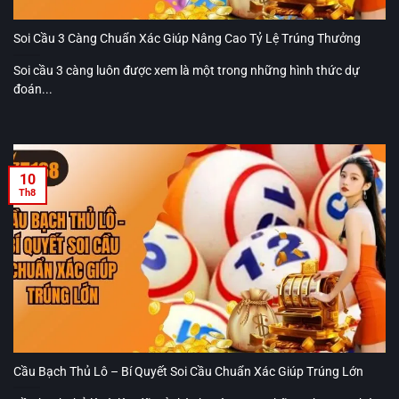
Soi Cầu 3 Càng Chuẩn Xác Giúp Nâng Cao Tỷ Lệ Trúng Thưởng
Soi cầu 3 càng luôn được xem là một trong những hình thức dự
đoán...
10
Th8
Cầu Bạch Thủ Lô – Bí Quyết Soi Cầu Chuẩn Xác Giúp Trúng Lớn