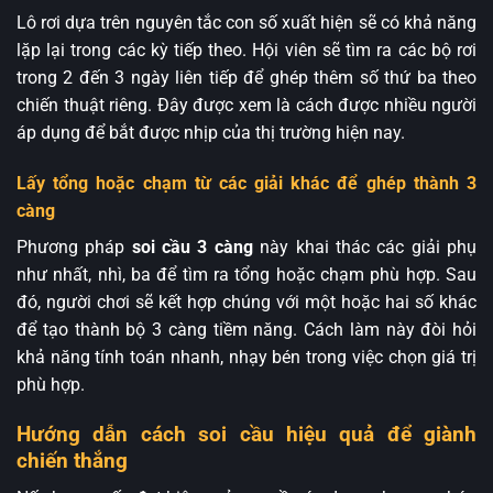
Lô rơi dựa trên nguyên tắc con số xuất hiện sẽ có khả năng
lặp lại trong các kỳ tiếp theo. Hội viên sẽ tìm ra các bộ rơi
trong 2 đến 3 ngày liên tiếp để ghép thêm số thứ ba theo
chiến thuật riêng. Đây được xem là cách được nhiều người
áp dụng để bắt được nhịp của thị trường hiện nay.
Lấy tổng hoặc chạm từ các giải khác để ghép thành 3
càng
Phương pháp
soi cầu 3 càng
này khai thác các giải phụ
như nhất, nhì, ba để tìm ra tổng hoặc chạm phù hợp. Sau
đó, người chơi sẽ kết hợp chúng với một hoặc hai số khác
để tạo thành bộ 3 càng tiềm năng. Cách làm này đòi hỏi
khả năng tính toán nhanh, nhạy bén trong việc chọn giá trị
phù hợp.
Hướng dẫn cách soi cầu hiệu quả để giành
chiến thắng