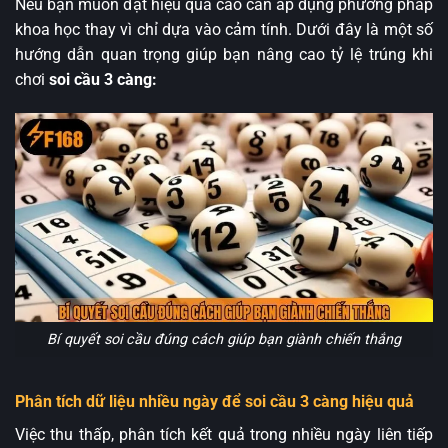
Nếu bạn muốn đạt hiệu quả cao cần áp dụng phương pháp
khoa học thay vì chỉ dựa vào cảm tính. Dưới đây là một số
hướng dẫn quan trọng giúp bạn nâng cao tỷ lệ trúng khi
chơi
soi cầu 3 càng:
Bí quyết soi cầu đúng cách giúp bạn giành chiến thắng
Phân tích dữ liệu nhiều ngày để soi cầu 3 càng hiệu quả
Việc thu thấp, phân tích kết quả trong nhiều ngày liên tiếp