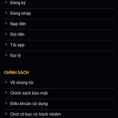
Đăng ký
Đăng nhập
Nạp tiền
Rút tiền
Tải app
Đại lý
CHÍNH SÁCH
Về chúng tôi
Chính sách bảo mật
Điều khoản sử dụng
Chơi cờ bạc có trách nhiệm