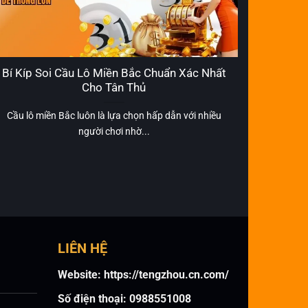
Bí Kíp Soi Cầu Lô Miền Bắc Chuẩn Xác Nhất
Cho Tân Thủ
Cầu lô miền Bắc luôn là lựa chọn hấp dẫn với nhiều
người chơi nhờ...
ra đầy đủ tiêu chí đặt ra, qua đó ký kết hợp đồng
 cấp phép:
LIÊN HỆ
Website:
https://tengzhou.cn.com/
Số điện thoại:
0988551008