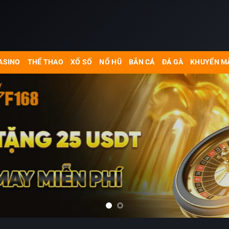
ASINO
THỂ THAO
XỔ SỐ
NỔ HŨ
BẮN CÁ
ĐÁ GÀ
KHUYẾN M