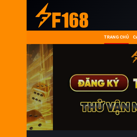
Chuyển
đến
nội
dung
TRANG CHỦ
C