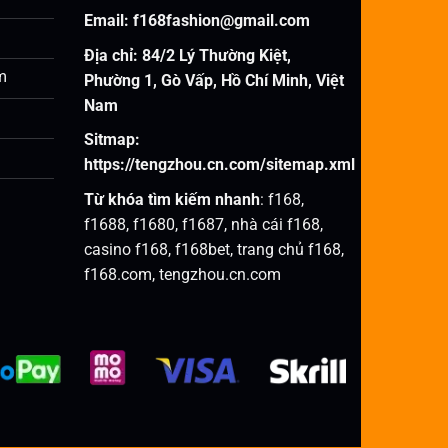
Email:
f168fashion@gmail.com
nh công nhất định,
F168
còn liên tục nỗ lực để trở
Địa chỉ:
84/2 Lý Thường Kiệt,
m
Phường 1, Gò Vấp, Hồ Chí Minh, Việt
Nam
Sitmap:
https://tengzhou.cn.com/sitemap.xml
Từ khóa tìm kiếm nhanh
: f168,
f1688, f1680, f1687, nhà cái f168,
casino f168, f168bet, trang chủ f168,
f168.com, tengzhou.cn.com