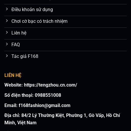
Điều khoản sử dụng
Chơi cờ bạc có trách nhiệm
Liên hệ
FAQ
Tác giả F168
LIÊN HỆ
Website:
https://tengzhou.cn.com/
Số điện thoại:
0988551008
Email:
f168fashion@gmail.com
Địa chỉ:
84/2 Lý Thường Kiệt, Phường 1, Gò Vấp, Hồ Chí
Minh, Việt Nam