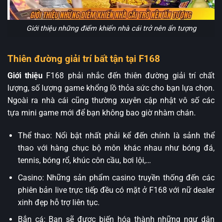
Giới thiệu những điểm khiến nhà cái trở nên ấn tượng
Thiên đường giải trí bất tận tại F168
Giới thiệu
F168 phải nhắc đến thiên đường giải trí chất
lượng, số lượng game khổng lồ thỏa sức cho bạn lựa chọn.
Ngoài ra nhà cái cũng thường xuyên cập nhật vô số các
tựa mini game mới để bạn không bao giờ nhàm chán.
Thể thao: Nổi bật nhất phải kể đến chính là sảnh thể
thao với hàng chục bộ môn khác nhau như bóng đá,
tennis, bóng rổ, khúc côn cầu, bơi lội,…
Casino: Những sản phẩm casino truyền thống đến các
phiên bản live trực tiếp đều có mặt ở F168 với nữ dealer
xinh đẹp hỗ trợ liên tục.
Bắn cá: Bạn sẽ được biến hóa thành những ngư dân