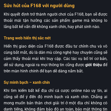
Sức hút của F168 với người dùng
Khi quyết định trở thành người chơi của F168, bạn sẽ được
thoải mái tận hưởng các sản phẩm game mà không lo
lắng bất kể vấn đề không xanh chín, hay phát sinh nào.
Trang web hiển thị sắc nét
Hiển thị giao diện của F168 được đầu tư chỉnh chu và vô
cùng bắt mắt, dù là dân mù công nghệ hay chuyên cũng sẽ
cảm thấy thoải mái khi truy cập. Các tác vụ bố trí cơ bản,
dễ sử dụng, ngoài ra mọi thông tin cũng được
giới thiệu
để
trên màn hình chính để bạn dễ dàng nắm bắt.
Sự minh bạch – xanh chín
Khi tìm kiếm bất kể địa chỉ cá cược online nào uy tín, ai
cũng sẽ để ý đến độ minh bạch và xanh chín. Chẳng ai
mong muốn bản thân chơi giải trí ở một địa chỉ không có
danh tiếng, không đảm bảo độ an toàn, bảo mật thông tin