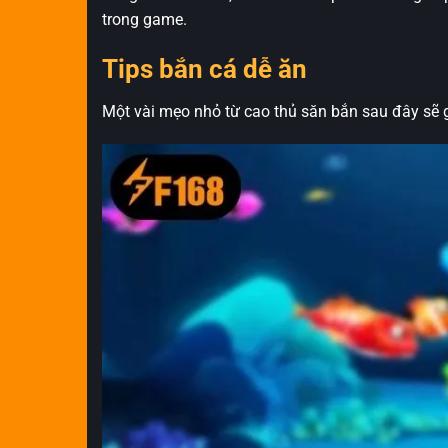
trong game.
Tips bắn cá dễ ăn
Một vài mẹo nhỏ từ cao thủ săn bắn sau đây sẽ 