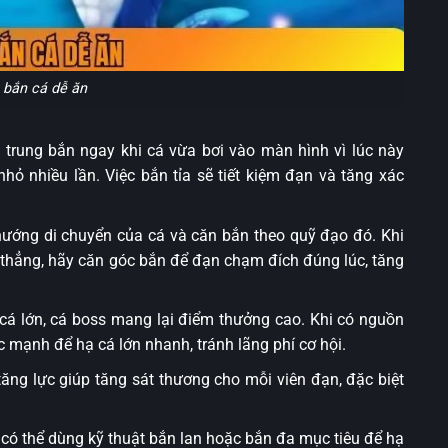
 bắn cá dễ ăn
p trung bắn ngay khi cá vừa bơi vào màn hình vì lúc này
hỏ nhiều lần. Việc bắn tỉa sẽ tiết kiệm đạn và tăng xác
ướng di chuyển của cá và căn bắn theo quỹ đạo đó. Khi
thẳng, hãy căn góc bắn để đạn chạm đích đúng lúc, tăng
cá lớn, cá boss mang lại điểm thưởng cao. Khi có nguồn
 mạnh để hạ cá lớn nhanh, tránh lãng phí cơ hội.
tăng lực giúp tăng sát thương cho mỗi viên đạn, đặc biệt
ơi có thể dùng kỹ thuật bắn lan hoặc bắn đa mục tiêu để hạ