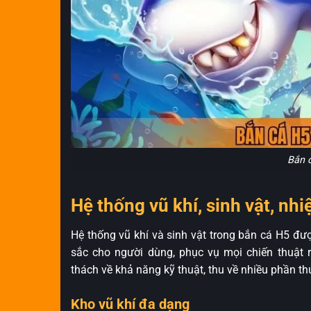
Bắn c
Hệ thống vũ khí, sinh vật, nh
Hệ thống vũ khí và sinh vật trong bắn cá H5 đượ
sắc cho người dùng, phục vụ mọi chiến thuật r
thách về khả năng kỹ thuật, thu về nhiều phần t
Kho vũ khí đa dạng