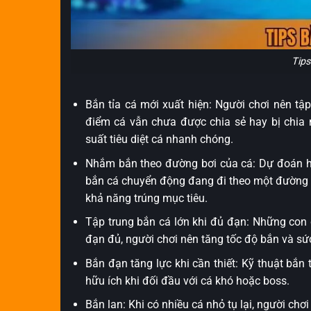
Tips
Bắn tỉa cá mới xuất hiện: Người chơi nên tậ
điểm cá vẫn chưa được chia sẻ hay bị chia n
suất tiêu diệt cá nhanh chóng.
Nhắm bắn theo đường bơi của cá: Dự đoán h
bắn cá chuyển động đang đi theo một đường 
khả năng trúng mục tiêu.
Tập trung bắn cá lớn khi đủ đạn: Những con 
đạn đủ, người chơi nên tăng tốc độ bắn và sức
Bắn đạn tăng lực khi cần thiết: Kỹ thuật bắn 
hữu ích khi đối đầu với cá khó hoặc boss.
Bắn lan: Khi có nhiều cá nhỏ tụ lại, người ch