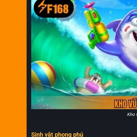
Kho 
Sinh vật phong phú